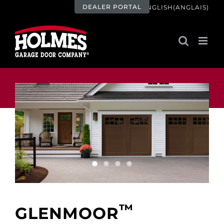
Skip
DEALER PORTAL
ENGLISH
(
ANGLAIS
)
to
content
™
GLENMOOR